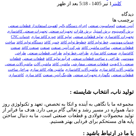
کلینر
1 تیر 1405 - 5:18 بعد از ظهر
دیدگاه‌
برچسب ها
آبتین صنعت
اتوماسیون صنعتی
اجزای دستگاه پالپر
اهمیت استفاده از قطعات صنعتی
برش آلومینیوم
برش استیل
برش فلزات
تجهیزات صنعتی
تجهیزات صنعتی کاغذسازی
تجهیزات کاغذسازی
تولید قطعات صنعتی
تولید کاغذ
حوزه کاغذ سازی
خدمات CNC
خدمات مهندسی
خط تولید کاغذ
خطوط تولید کاغذ
خمیر کاغذ
دستگاه تولید کاغذ
ساخت
قطعات صنعتی
ساخت ماشین کاغذ
شرکت آبتین صنعت
صنعت
صنعت کاغذ
صنعت
کاغذسازی
صنعت کاغذ سازی
طراحی خط تولید
طراحی قطعات صنعتی
طراحی
مهندسی
طراحی و ساخت قطعات صنعتی
فرآیند تولید کاغذ
قطعات صنعتی
قطعات
صنعتی با‌ کیفیت
قطعات صنعتی سفارشی
ماشین کاغذ
ماشین‌ آلات
ماشین‌آلات صنعتی
ماشین‌ آلات کاغذ سازی
ماشین‌آلات کاغذسازی
ماشین‌ های کاغذ سازی
مراحل ساخت
قطعات صنعتی
نگهداری تجهیزات صنعتی
هلدینگ آبتین صنعت
کاغذ سازی
کاغذسازی
تولید ناب، انتخاب شایسته :
مجموعه ما با نگاهی به آینده و اتکا به تخصص، تعهد و تکنولوژی روز
دنیا، همواره در مسیر رشد و تعالی گام برمی‌ دارد. هدف ما فراتر از
تولید محصولات فولادی و قطعات صنعتی است. ما به دنبال ساختن
پایه‌ های مستحکم برای فردایی بهتر هستیم.
با ما در ارتباط باشید :