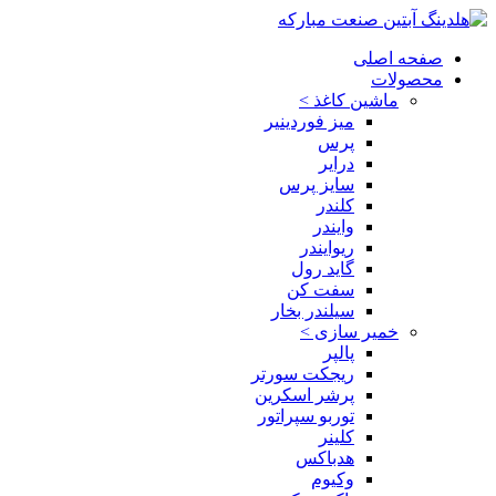
صفحه اصلی
محصولات
ماشین کاغذ >
میز فوردینیر
پرس
درایر
سایز پرس
کلندر
وایندر
ریوایندر
گاید رول
سفت کن
سیلندر بخار
خمیر سازی >
پالپر
ریجکت سورتر
پرشر اسکرین
توربو سپراتور
کلینر
هدباکس
وکیوم